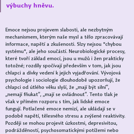
výbuchy hněvu.
Emoce nejsou projevem slabosti, ale nezbytným 
mechanismem, kterým naše mysl a tělo zpracovávají 
informace, napětí a zkušenosti. Slzy nejsou "chybou 
systému", ale jeho součástí. Neurobiologické procesy, 
které tvoří základ emocí, jsou u mužů i žen prakticky 
totožné; rozdíly spočívají především v tom, jak jsou 
chlapci a dívky vedení k jejich vyjadřování. Vývojová 
psychologie i sociologie dlouhodobě upozorňují, že 
chlapci od útlého věku slyší, že „mají být silní“, 
„nemají fňukat“, „mají se ovládnout“. Tento tlak je 
však v přímém rozporu s tím, jak lidské emoce 
fungují. Potlačené emoce nemizí, ale ukládají se v 
podobě napětí, tělesného stresu a zvýšené reaktivity. 
Později se mohou projevit úzkostmi, depresivitou, 
podrážděností, psychosomatickými potížemi nebo 