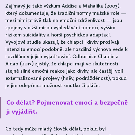
Zajímavý je také výzkum Addise a Mahalika (2003), 
který dokumentuje, že tradiční normy mužské role — 
mezi nimi právě tlak na emoční zdrženlivost — jsou 
spojeny s nižší mírou vyhledávání pomoci, vyšším 
rizikem suicidality a horší psychickou adaptací. 
Vývojové studie ukazují, že chlapci i dívky prožívají 
intenzitu emocí podobně, ale rozdílná výchova vede k 
rozdílům v jejich vyjadřování. Odbornice Chaplin a 
Aldao (2013) zjistily, že chlapci mají ve skutečnosti 
stejně silné emoční reakce jako dívky, ale častěji volí 
externalizované projevy (hněv, podrážděnost), pokud 
je jim odepřena možnost smutku či pláče.
Co dělat? Pojmenovat emoci a bezpečně 
ji vyjádřit.
Co tedy může mladý člověk dělat, pokud byl 