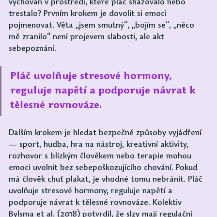
vychován v prostředí, které pláč shazovalo nebo 
trestalo? Prvním krokem je dovolit si emoci 
pojmenovat. Věta „jsem smutný“, „bojím se“, „něco 
mě zranilo“ není projevem slabosti, ale akt 
sebepoznání. 
Pláč uvolňuje stresové hormony, 
reguluje napětí a podporuje návrat k 
tělesné rovnováze.
Dalším krokem je hledat bezpečné způsoby vyjádření 
— sport, hudba, hra na nástroj, kreativní aktivity, 
rozhovor s blízkým člověkem nebo terapie mohou 
emoci uvolnit bez sebepoškozujícího chování. Pokud 
má člověk chuť plakat, je vhodné tomu nebránit. Pláč 
uvolňuje stresové hormony, reguluje napětí a 
podporuje návrat k tělesné rovnováze. Kolektiv 
Bylsma et al. (2018) potvrdil, že slzy mají regulační 