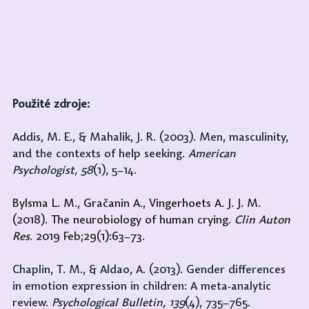
Použité zdroje:
Addis, M. E., & Mahalik, J. R. (2003). Men, masculinity, 
and the contexts of help seeking. 
American 
Psychologist, 58
(1), 5–14.
Bylsma L. M., Gračanin A., Vingerhoets A. J. J. M. 
(2018). The neurobiology of human crying. 
Clin Auton 
Res
. 2019 Feb;29(1):63
–
73.
Chaplin, T. M., & Aldao, A. (2013). Gender differences 
in emotion expression in children: A meta-analytic 
review. 
Psychological Bulletin, 139
(4), 735–765.