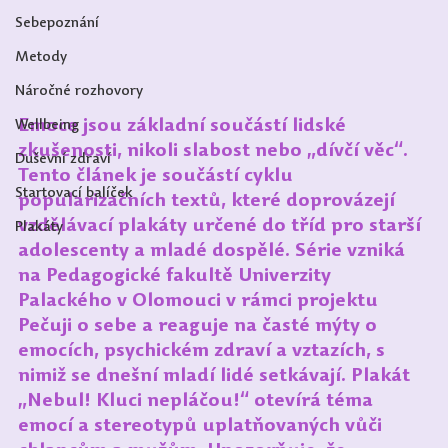
Sebepoznání
Metody
Náročné rozhovory
Emoce jsou základní součástí lidské 
Wellbeing
zkušenosti, nikoli slabost nebo „dívčí věc“. 
Duševní zdraví
Tento článek je součástí cyklu 
Startovací balíček
popularizačních textů, které doprovázejí 
vzdělávací plakáty určené do tříd pro starší 
Plakáty
adolescenty a mladé dospělé. Série vzniká 
na Pedagogické fakultě Univerzity 
Palackého v Olomouci v rámci projektu 
Pečuji o sebe a reaguje na časté mýty o 
emocích, psychickém zdraví a vztazích, s 
nimiž se dnešní mladí lidé setkávají. Plakát 
„Nebul! Kluci nepláčou!“ otevírá téma 
emocí a stereotypů uplatňovaných vůči 