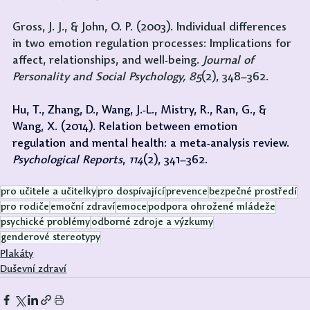
Gross, J. J., & John, O. P. (2003). Individual differences 
in two emotion regulation processes: Implications for 
affect, relationships, and well-being. 
Journal of 
Personality and Social Psychology, 85
(2), 348–362.
Hu, T., Zhang, D., Wang, J.-L., Mistry, R., Ran, G., & 
Wang, X. (2014). Relation between emotion 
regulation and mental health: a meta-analysis review. 
Psychological Reports
, 
114
(2), 341–362. 
pro učitele a učitelky
pro dospívající
prevence
bezpečné prostředí
pro rodiče
emoční zdraví
emoce
podpora ohrožené mládeže
psychické problémy
odborné zdroje a výzkumy
genderové stereotypy
Plakáty
Duševní zdraví