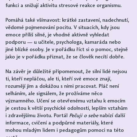
funkci a snižují aktivitu stresové reakce organismu. 
Pomáhá také všímavost: krátké zastavení, nadechnutí, 
vědomé pojmenování pocitu. V situacích, kdy jsou 
emoce příliš silné, je vhodné aktivně vyhledat 
podporu — u učitele, psychologa, kamaráda nebo 
jiné blízké osoby. Je v pořádku říct si o pomoc, stejně 
jako je v pořádku přiznat, že se člověk necítí dobře.
Na závěr je důležité připomenout, že silní lidé nejsou 
ti, kteří nepláčou, ale ti, kteří své emoce znají, 
rozumějí jim a dokážou s nimi pracovat. Pláč není 
selháním, ale signálem, že prožíváme něco 
významného. Učení se otevřenému vztahu k emocím 
je cestou k větší psychické odolnosti, lepším vztahům 
i zdravějšímu životu. Portál 
Pečuji o sebe 
nabízí další 
informace, cvičení a podpůrné materiály, které 
mohou mladým lidem i pedagogům pomoci na této 