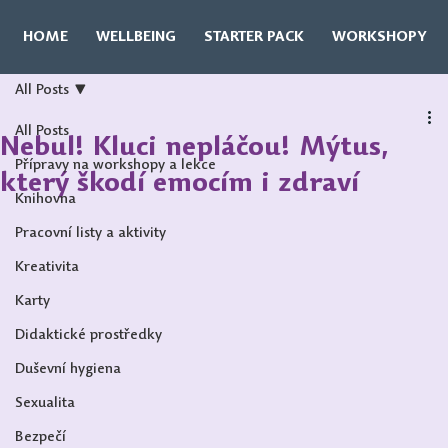
HOME
WELLBEING
STARTER PACK
WORKSHOPY
All Posts
All Posts
Nebul! Kluci nepláčou! Mýtus,
Přípravy na workshopy a lekce
který škodí emocím i zdraví
Knihovna
Pracovní listy a aktivity
Kreativita
Karty
Didaktické prostředky
Duševní hygiena
Sexualita
Bezpečí