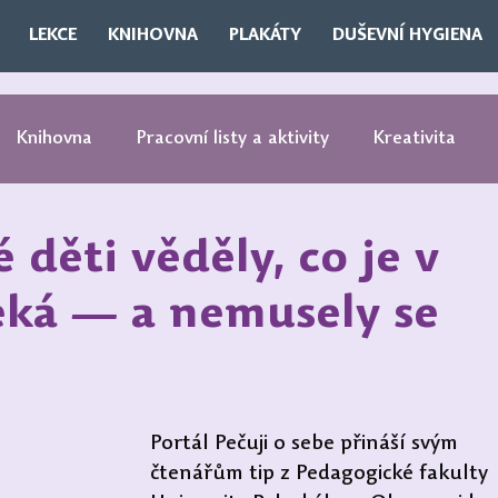
LEKCE
KNIHOVNA
PLAKÁTY
DUŠEVNÍ HYGIENA
Knihovna
Pracovní listy a aktivity
Kreativita
čí
Sebepoznání
Metody
Náročné rozhovory
děti věděly, co je v
eká — a nemusely se
Portál Pečuji o sebe přináší svým 
čtenářům tip z Pedagogické fakulty 