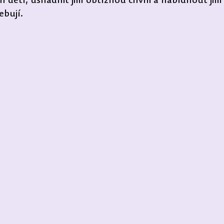
h dětí, usnadnit jim obtížnou chvíli a nabídnout jim
ebují.