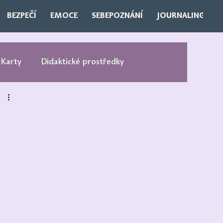
BEZPEČÍ
EMOCE
SEBEPOZNÁNÍ
JOURNALING
D
Karty
Didaktické prostředky
Wellbeing
Duševní zdraví