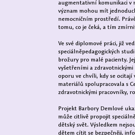
augmentativní komunikaci v m
význam mohou mít jednoduché
nemocničním prostředí. Prá
tomu, co je čeká, a tím zmír
Ve své diplomové práci, již ve
speciálněpedagogických studií
brožury pro malé pacienty. Je
vyšetřeními a zdravotnickými 
oporu ve chvíli, kdy se ocita
materiálů spolupracovala s C
zdravotnickými pracovníky, rod
Projekt Barbory Demlové ukaz
může citlivě propojit speciál
dětský svět. Výsledkem nejsou
dětem cítit se bezpečněji, in