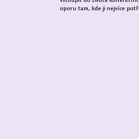
vstoupit do života konkrétníc
oporu tam, kde ji nejvíce potř