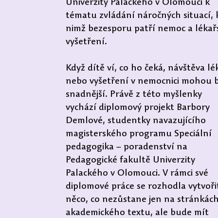
Univerzity Palackého v Olomouci k 
tématu zvládání náročných situací, 
nimž bezesporu patří nemoc a lékař
vyšetření. 
Když dítě ví, co ho čeká, návštěva lé
nebo vyšetření v nemocnici mohou b
snadnější. Právě z této myšlenky 
vychází diplomový projekt Barbory 
Demlové, studentky navazujícího 
magisterského programu Speciální 
pedagogika – poradenství na 
Pedagogické fakultě Univerzity 
Palackého v Olomouci. V rámci své 
diplomové práce se rozhodla vytvoři
něco, co nezůstane jen na stránkách
akademického textu, ale bude mít 