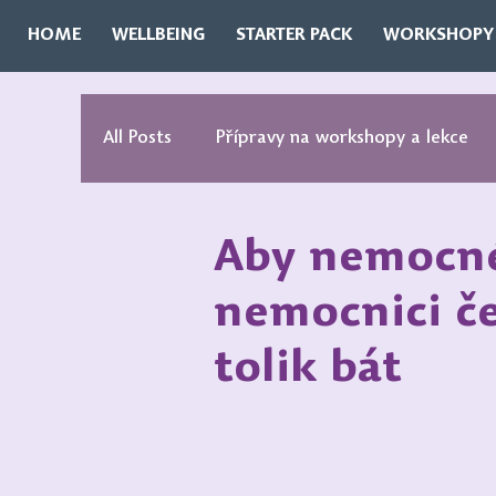
HOME
WELLBEING
STARTER PACK
WORKSHOPY
All Posts
Přípravy na workshopy a lekce
Duševní hygiena
Sexualita
Bezpe
Aby nemocné 
nemocnici č
Startovací balíček
Plakáty
tolik bát