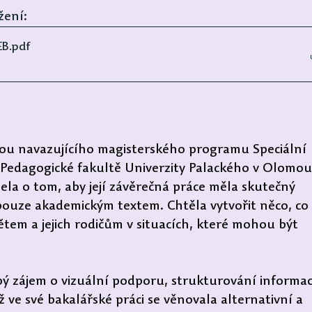
žení:
EB
.pdf
ou navazujícího magisterského programu Speciální 
Pedagogické fakultě Univerzity Palackého v Olomouc
la o tom, aby její závěrečná práce měla skutečný 
pouze akademickým textem. Chtěla vytvořit něco, co 
m a jejich rodičům v situacích, které mohou být 
ý zájem o vizuální podporu, strukturování informac
ve své bakalářské práci se věnovala alternativní a 