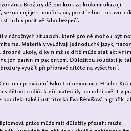
ezonanci. Brožury dětem krok za krokem ukazují 
, seznamují je s pomůckami, prostředím i zdravotník
 strach v pocit většího bezpečí.
ti v náročných situacích, které pro ně mohou být no
mitelné. Materiály využívají jednoduchý jazyk, názor
 a drobné úkoly, díky nimž se dítě může stát aktivním
ne jen pasivním pacientem. Důležitou součástí je ta
rožury využít při přípravě dítěte na vyšetření.
s Centrem provázení Fakultní nemocnice Hradec Král
s dětmi i rodiči, kteří materiály pomohli ověřit v pra
podílela také ilustrátorka Eva Rémišová a grafik Ja
 diplomová práce může mít důležitý přesah: může 