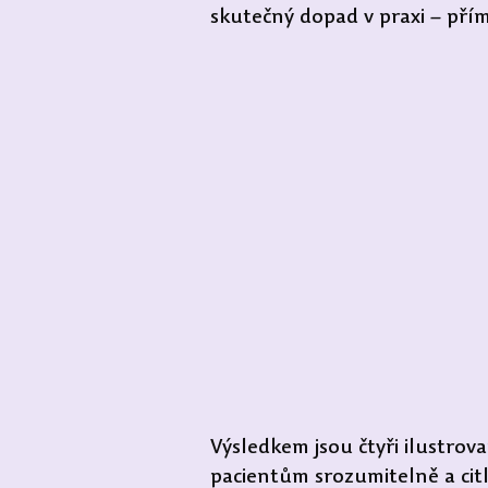
skutečný dopad v praxi – přímo
Výsledkem jsou čtyři ilustro
pacientům srozumitelně a citli