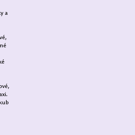
y a 
vé, 
né 
 
ké 
ové, 
xi. 
kub 