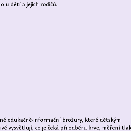
 u dětí a jejich rodičů.
vané edukačně-informační brožury, které dětským 
vě vysvětlují, co je čeká při odběru krve, měření tlak