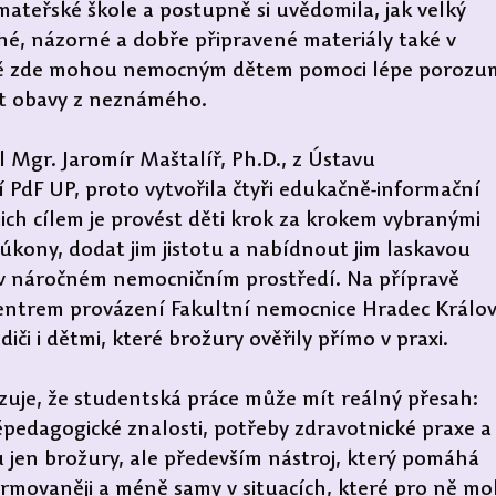
ateřské škole a postupně si uvědomila, jak velký 
, názorné a dobře připravené materiály také v 
vě zde mohou nemocným dětem pomoci lépe porozu
nit obavy z neznámého.
dl Mgr. Jaromír Maštalíř, Ph.D., z Ústavu 
 PdF UP, proto vytvořila čtyři edukačně-informační 
jich cílem je provést děti krok za krokem vybranými 
úkony, dodat jim jistotu a nabídnout jim laskavou 
jí v náročném nemocničním prostředí. Na přípravě 
entrem provázení Fakultní nemocnice Hradec Králov
iči i dětmi, které brožury ověřily přímo v praxi.
uje, že studentská práce může mít reálný přesah: 
něpedagogické znalosti, potřeby zdravotnické praxe a
 jen brožury, ale především nástroj, který pomáhá 
formovaněji a méně samy v situacích, které pro ně m