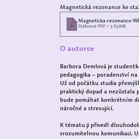
Magnetická rezonance ke sta
Magneticka-rezonance-W
Stáhnout PDF • 3.65MB
O autorce 
Barbora Demlová je studentk
pedagogika – poradenství na 
Už od počátku studia přemýšle
praktický dopad a nezůstala 
bude pomáhat konkrétním děte
náročné a stresující.
K tématu ji přivedl dlouhodob
srozumitelnou komunikaci. Už 