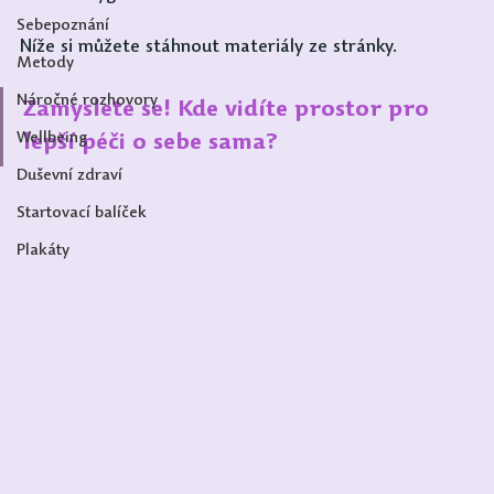
Sebepoznání
Níže si můžete stáhnout materiály ze stránky.
Metody
Náročné rozhovory
Zamyslete se! Kde vidíte prostor pro 
Wellbeing
lepší péči o sebe sama?
Duševní zdraví
Startovací balíček
Plakáty