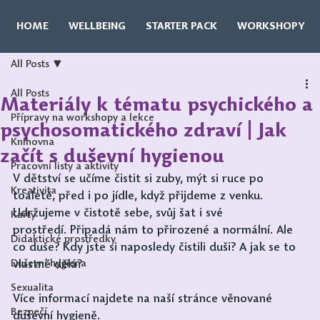
HOME
WELLBEING
STARTER PACK
WORKSHOPY
All Posts
All Posts
Materiály k tématu psychického a
Přípravy na workshopy a lekce
psychosomatického zdraví | Jak
Knihovna
začít s duševní hygienou
Pracovní listy a aktivity
V dětství se učíme čistit si zuby, mýt si ruce po 
Kreativita
toaletě, před i po jídle, když přijdeme z venku. 
Udržujeme v čistotě sebe, svůj šat i své 
Karty
prostředí. Připadá nám to přirozené a normální. Ale 
Didaktické prostředky
co duše? Kdy jste si naposledy čistili duši? A jak se to 
Duševní hygiena
vlastně dělá?
Sexualita
Více informací najdete na naší stránce věnované 
Bezpečí
duševní hygieně.