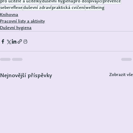
pro učitele a učitelky
duševní hygiena
pro dospívající
prevence
sebereflexe
duševní zdraví
praktická cvičení
wellbeing
Knihovna
Pracovní listy a aktivity
Duševní hygiena
Zobrazit vše
Nejnovější příspěvky