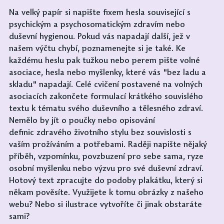
Na velký papír si napište fixem hesla související s 
psychickým a psychosomatickým zdravím nebo 
duševní hygienou. Pokud vás napadají další, jež v 
našem výčtu chybí, poznamenejte si je také. Ke 
každému heslu pak tužkou nebo perem pište volné 
asociace, hesla nebo myšlenky, které vás "bez ladu a 
skladu" napadají. Celé cvičení postavené na volných 
asociacích zakončete formulací krátkého souvislého 
textu k tématu svého duševního a tělesného zdraví. 
Nemělo by jít o poučky nebo opisování 
definic zdravého životního stylu bez souvislosti s 
vaším prožíváním a potřebami. Raději napište nějaký 
příběh, vzpomínku, povzbuzení pro sebe sama, ryze 
osobní myšlenku nebo výzvu pro své duševní zdraví. 
Hotový text zpracujte do podoby plakátku, který si 
někam pověsíte. Využijete k tomu obrázky z našeho 
webu? Nebo si ilustrace vytvoříte či jinak obstaráte 
sami?