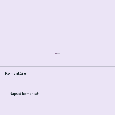
Komentáře
Napsat komentář...
Moje otázky pro tento den | Nápady