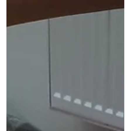
vzniklé na druhém stupni, kde jsou emoční projevy mladých
jedinců velmi intenzivní. Není se čemu divit, vždyť z
vývojového hlediska je emoční nestabilita žáků na druhém
stupni základní školy běžným a přirozeným jevem. Jedinec si
v období pubescence buduje vlastní identitu, prochází
fyzickými a psychickými