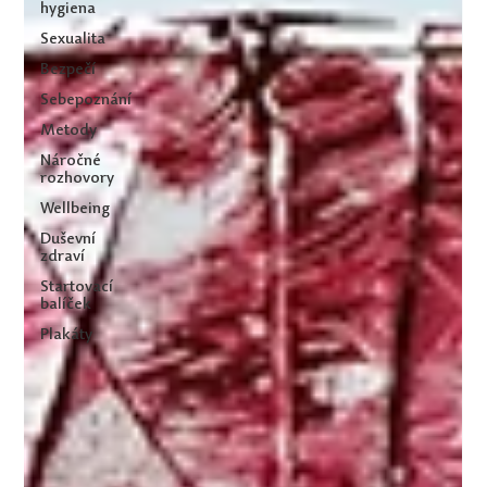
hygiena
Sexualita
Bezpečí
Sebepoznání
Metody
Náročné
rozhovory
Wellbeing
Duševní
zdraví
Startovací
balíček
Plakáty