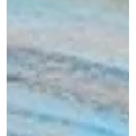
socializaci stáváme součástí dané společenské skupiny, je
důležité se svými emocemi intenzivně pracovat a také být
vnímavý k emocím druhým. Výuková jednotka, která je níže
představena, se zaměřu