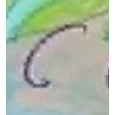
PŘÍPRAVY NA WORKSHOPY A LEKCE
Barevný experiment — emoce
skryté v obtisku
Emoce jsou neoddělitelnou součástí našeho života. Jsou
hybateli našeho chování a iniciují naše jednání. Již od
dětského věku bychom měli být vedeni k tomu, abychom své
emoce rozpoznávali, pojmenovávali a učili se, jak s nimi
pracovat. Zvláště v předškolním a školním věku, kdy se skrze