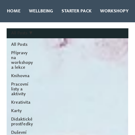
HOME
WELLBEING
STARTER PACK
WORKSHOPY
All Posts
All Posts
Přípravy
na
workshopy
a lekce
Knihovna
Pracovní
listy a
aktivity
Kreativita
Karty
Didaktické
prostředky
Duševní