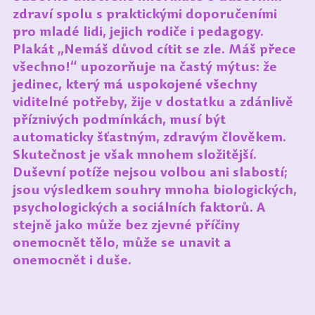
zdraví spolu s praktickými doporučeními 
pro mladé lidi, jejich rodiče i pedagogy. 
Plakát „Nemáš důvod cítit se zle. Máš přece 
všechno!“ upozorňuje na častý mýtus: že 
jedinec, který má uspokojené všechny 
viditelné potřeby, žije v dostatku a zdánlivě 
příznivých podmínkách, musí být 
automaticky šťastným, zdravým člověkem. 
Skutečnost je však mnohem složitější. 
Duševní potíže nejsou volbou ani slabostí; 
jsou výsledkem souhry mnoha biologických, 
psychologických a sociálních faktorů. A 
stejně jako může bez zjevné příčiny 
onemocnět tělo, může se unavit a 
onemocnět i duše.