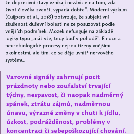
že depresivní stavy vznikají nezávisle na tom, zda 
život člověka zvenčí „vypadá dobře“. Moderní výzkum 
(Cuijpers et al., 2018) potvrzuje, že subjektivní 
zkušenost duševní bolesti nelze posuzovat podle 
vnějších podmínek. Mozek nefunguje na základě 
logiky typu „máš vše, tedy buď v pohodě“. Emoce a 
neurobiologické procesy nejsou řízeny vnějšími 
okolnostmi, ale tím, co se děje uvnitř nervového 
systému.
Varovné signály zahrnují pocit 
prázdnoty nebo zoufalství trvající 
týdny, nespavost, či naopak nadměrný 
spánek, ztrátu zájmů, nadměrnou 
únavu, výrazné změny v chuti k jídlu, 
úzkost, podrážděnost, problémy v 
koncentraci či sebepoškozující chování.