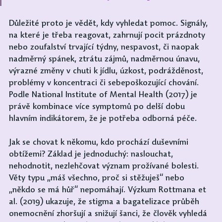
Důležité proto je vědět, kdy vyhledat pomoc. Signály, 
na které je třeba reagovat, zahrnují pocit prázdnoty 
nebo zoufalství trvající týdny, nespavost, či naopak 
nadměrný spánek, ztrátu zájmů, nadměrnou únavu, 
výrazné změny v chuti k jídlu, úzkost, podrážděnost, 
problémy v koncentraci či sebepoškozující chování. 
Podle National Institute of Mental Health (2017) je 
právě kombinace více symptomů po delší dobu 
hlavním indikátorem, že je potřeba odborná péče.
Jak se chovat k někomu, kdo prochází duševními 
obtížemi? Základ je jednoduchý: naslouchat, 
nehodnotit, nezlehčovat význam prožívané bolesti. 
Věty typu „máš všechno, proč si stěžuješ“ nebo 
„někdo se má hůř“ nepomáhají. Výzkum Rottmana et 
al. (2019) ukazuje, že stigma a bagatelizace průběh 
onemocnění zhoršují a snižují šanci, že člověk vyhledá 