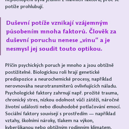
potíže prohlubují.
Duševní potíže vznikají vzájemným 
působením mnoha faktorů. Člověk za 
duševní poruchu nenese „vinu“ a je 
nesmysl jej soudit touto optikou.
Příčin psychických poruch je mnoho a jsou obtížně 
postižitelné. Biologickou roli hrají genetické 
predispozice a neurochemické procesy, například 
nerovnováha neurotransmiterů ovlivňujících náladu. 
Psychologické faktory zahrnují např. prožité trauma, 
chronický stres, nízkou odolnost vůči zátěži, náročné 
životní události nebo dlouhodobé potlačování emocí. 
Sociální faktory souvisejí s prostředím — například 
vztahy, školními nároky, tlakem na výkon, 
kyberšikanou nebo obtížným rodinným klimatem. 