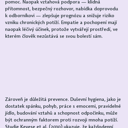
pomoc. Naopak vztahová podpora — klidná 
přítomnost, bezpečný rozhovor, nabídka doprovodu 
k odborníkovi — zlepšuje prognózu a snižuje riziko 
vzniku chronických potíží. Empatie a pochopení mají 
naopak léčivý účinek, protože vytvářejí prostředí, ve 
kterém člověk nezůstává se svou bolestí sám.
Zároveň je důležitá prevence. Duševní hygiena, jako je 
dostatek spánku, pohyb, práce s emocemi, pravidelné 
jídlo, budování vztahů a schopnost odpočinku, může 
být ochranným faktorem proti rozvoji mnoha potíží. 
Studie Keyese et al. (2010) ukazuje, že každodenní 