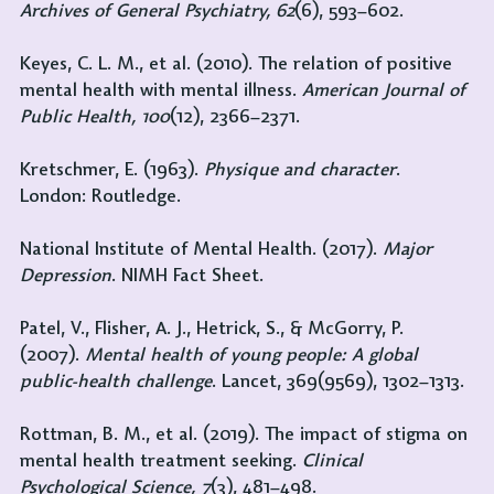
Archives of General Psychiatry, 62
(6), 593–602.
Keyes, C. L. M., et al. (2010). The relation of positive 
mental health with mental illness. 
American Journal of 
Public Health, 100
(12), 2366–2371.
Kretschmer, E. (1963). 
Physique and character
. 
London: Routledge.
National Institute of Mental Health. (2017). 
Major 
Depression
. NIMH Fact Sheet.
Patel, V., Flisher, A. J., Hetrick, S., & McGorry, P. 
(2007). 
Mental health of young people: A global 
public-health challenge
. Lancet, 369(9569), 1302–1313.
Rottman, B. M., et al. (2019). The impact of stigma on 
mental health treatment seeking. 
Clinical 
Psychological Science, 7
(3), 481–498.