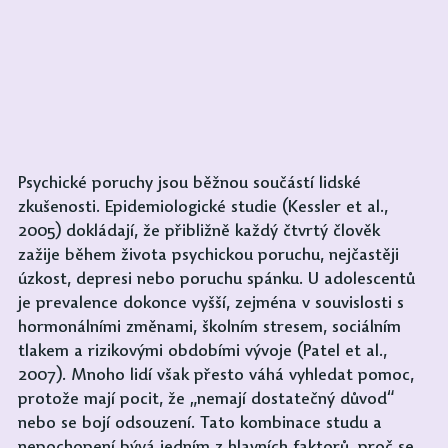
Psychické poruchy jsou běžnou součástí lidské 
zkušenosti. Epidemiologické studie (Kessler et al., 
2005) dokládají, že přibližně každý čtvrtý člověk 
zažije během života psychickou poruchu, nejčastěji 
úzkost, depresi nebo poruchu spánku. U adolescentů 
je prevalence dokonce vyšší, zejména v souvislosti s 
hormonálními změnami, školním stresem, sociálním 
tlakem a rizikovými obdobími vývoje (Patel et al., 
2007). Mnoho lidí však přesto váhá vyhledat pomoc, 
protože mají pocit, že „nemají dostatečný důvod“ 
nebo se bojí odsouzení. Tato kombinace studu a 
nepochopení bývá jedním z hlavních faktorů, proč se 