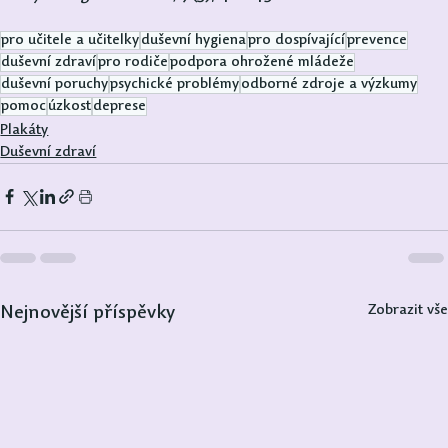
pro učitele a učitelky
duševní hygiena
pro dospívající
prevence
duševní zdraví
pro rodiče
podpora ohrožené mládeže
duševní poruchy
psychické problémy
odborné zdroje a výzkumy
pomoc
úzkost
deprese
Plakáty
Duševní zdraví
Zobrazit vše
Nejnovější příspěvky