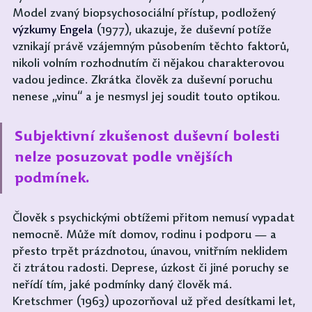
Model zvaný biopsychosociální přístup, podložený 
výzkumy Engela
(1977), ukazuje, že duševní potíže 
vznikají právě vzájemným působením těchto faktorů, 
nikoli volním rozhodnutím či nějakou charakterovou 
vadou jedince. Zkrátka člověk za duševní poruchu 
nenese „vinu“ a je nesmysl jej soudit touto optikou.
Subjektivní zkušenost duševní bolesti 
nelze posuzovat podle vnějších 
podmínek.
Člověk s psychickými obtížemi přitom nemusí vypadat 
nemocně. Může mít domov, rodinu i podporu — a 
přesto trpět prázdnotou, únavou, vnitřním neklidem 
či ztrátou radosti. Deprese, úzkost či jiné poruchy se 
neřídí tím, jaké podmínky daný člověk má. 
Kretschmer (1963) upozorňoval už před desítkami let, 