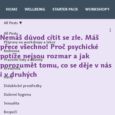
HOME
WELLBEING
STARTER PACK
WORKSHOPY
All Posts
All Posts
Nemáš důvod cítit se zle. Máš
Přípravy na workshopy a lekce
přece všechno! Proč psychické
Knihovna
potíže nejsou rozmar a jak
Pracovní listy a aktivity
porozumět tomu, co se děje v nás
Kreativita
i v druhých
Karty
Didaktické prostředky
Duševní hygiena
Sexualita
Bezpečí