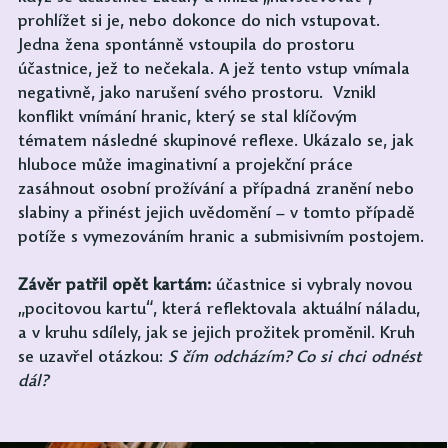
prohlížet si je, nebo dokonce do nich vstupovat. 
Jedna žena spontánně vstoupila do prostoru 
účastnice, jež to nečekala. A jež tento vstup vnímala 
negativně, jako narušení svého prostoru.  Vznikl 
konflikt vnímání hranic, který se stal klíčovým 
tématem následné skupinové reflexe. Ukázalo se, jak 
hluboce může imaginativní a projekční práce 
zasáhnout osobní prožívání a případná zranění nebo 
slabiny a přinést jejich uvědomění – v tomto případě 
potíže s vymezováním hranic a submisivním postojem.
Závěr patřil opět kartám:
 účastnice si vybraly novou 
„pocitovou kartu“, která reflektovala aktuální náladu, 
a v kruhu sdílely, jak se jejich prožitek proměnil. Kruh 
se uzavřel otázkou: 
S čím odcházím? Co si chci odnést 
dál?