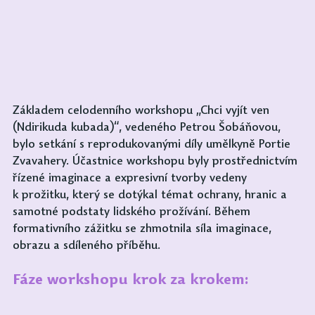
Základem celodenního workshopu „Chci vyjít ven 
(Ndirikuda kubada)“, vedeného Petrou Šobáňovou, 
bylo setkání s reprodukovanými díly umělkyně Portie 
Zvavahery. Účastnice workshopu byly prostřednictvím 
řízené imaginace a expresivní tvorby vedeny 
k prožitku, který se dotýkal témat ochrany, hranic a 
samotné podstaty lidského prožívání. Během 
formativního zážitku se zhmotnila síla imaginace, 
obrazu a sdíleného příběhu.
Fáze workshopu krok za krokem: