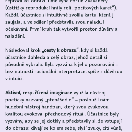
reprodukcí obrazů umělkyně Portie Zvavahery 
(ústřižky reprodukcí hrály roli „pocitových karet“). 
Každá účastnice si intuitivně zvolila kartu, která ji 
zaujala, a ve sdílení představila svou náladu i 
očekávání. První kruh tak vytvořil prostor důvěry a 
naladění.
Následoval krok 
„cesty k obrazu“
, kdy si každá 
účastnice dohledala celý obraz, jehož detail si 
původně vybrala. Byla vyzvána k jeho pozorování – 
bez nutnosti racionální interpretace, spíše s důvěrou 
v intuici.
Aktivní, resp. řízená imaginace
 využila nástroj 
poeticky nazvaný „přenášedlo“ – posloužil nám 
hudební nástroj handpan, který svou zvukovou 
kvalitou evokoval přechodový rituál. Účastnice byly 
vyzvány, aby se jej dotkly a představily si, že vstupují 
do obrazu: dívají se kolem sebe, slyší zvuky, cítí vůně, 