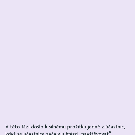
V této fázi došlo k silnému prožitku jedné z účastnic, 
když se účastnice začaly u hnízd „navštěvovat“, 