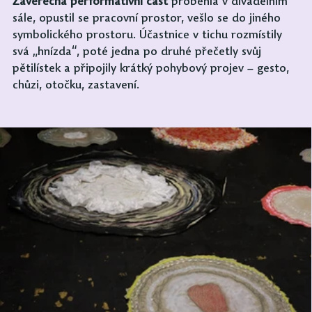
Závěrečná performativní část
 proběhla v divadelním 
sále, opustil se pracovní prostor, vešlo se do jiného 
symbolického prostoru. Účastnice v tichu rozmístily 
svá „hnízda“, poté jedna po druhé přečetly svůj 
pětilístek a připojily krátký pohybový projev – gesto, 
chůzi, otočku, zastavení.