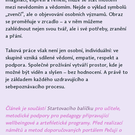
imaginací, expresí a reflexí, může se stát mostem 
mezi nevědomím a vědomím. Nejde o výklad symbolů 
„zvenčí“, ale o objevování osobních významů. Obraz 
se proměňuje v zrcadlo – a v něm můžeme 
zahlédnout nejen svou tvář, ale i své potřeby, zranění 
a přání.
Taková práce však není jen osobní, individuální: ve 
skupině vzniká sdílené vědomí, empatie, respekt a 
podpora. Společné prožívání vytváří prostor, kde je 
možné být viděn a slyšen – bez hodnocení. A právě to 
je základem každého uzdravujícího a 
sebepoznávacího procesu.
Článek je součástí 
Startovacího balíčku
 pro učitele, 
metodické podpory pro pedagogy připravující 
wellbeingové a artefiletické programy. Před realizací 
námětů a metod doporučovaných portálem Pečuji o 