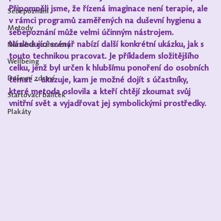
Připomněli jsme, že řízená imaginace není terapie, ale 
Sebepoznání
v rámci programů zaměřených na duševní hygienu a 
Metody
sebepoznání může velmi účinným nástrojem. 
Následující scénář nabízí další konkrétní ukázku, jak s 
Náročné rozhovory
touto technikou pracovat. Je příkladem složitějšího 
Wellbeing
celku, jenž byl určen k hlubšímu ponoření do osobních 
Duševní zdraví
témat – ukazuje, kam je možné dojít s účastníky, 
které metoda oslovila a kteří chtějí zkoumat svůj 
Startovací balíček
vnitřní svět a vyjadřovat jej symbolickými prostředky.
Plakáty