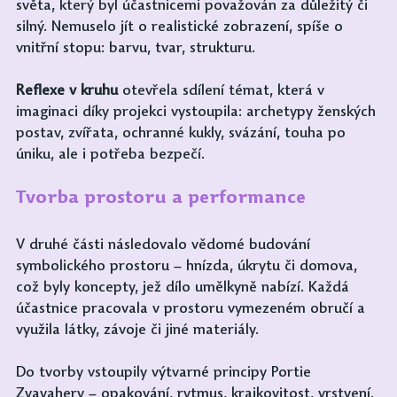
světa, který byl účastnicemi považován za důležitý či 
silný. Nemuselo jít o realistické zobrazení, spíše o 
vnitřní stopu: barvu, tvar, strukturu.
Reflexe v kruhu
 otevřela sdílení témat, která v 
imaginaci díky projekci vystoupila: archetypy ženských 
postav, zvířata, ochranné kukly, svázání, touha po 
úniku, ale i potřeba bezpečí.
Tvorba prostoru a performance
V druhé části následovalo vědomé budování 
symbolického prostoru – hnízda, úkrytu či domova, 
což byly koncepty, jež dílo umělkyně nabízí. Každá 
účastnice pracovala v prostoru vymezeném obručí a 
využila látky, závoje či jiné materiály.
Do tvorby vstoupily výtvarné principy Portie 
Zvavahery – opakování, rytmus, krajkovitost, vrstvení. 