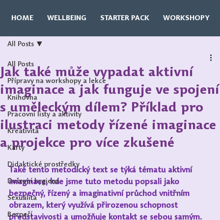
HOME
WELLBEING
STARTER PACK
WORKSHOPY
All Posts
All Posts
Jak také může vypadat aktivní
Přípravy na workshopy a lekce
imaginace a jak funguje ve spojení
Knihovna
s uměleckým dílem? Příklad pro
Pracovní listy a aktivity
ilustraci metody řízené imaginace
Kreativita
a projekce pro více zkušené
Karty
Didaktické prostředky
Také tento metodický text se týká tématu aktivní 
Duševní hygiena
imaginace, kde jsme tuto metodu popsali jako 
bezpečný, řízený a imaginativní průchod vnitřním 
Sexualita
obrazem, který využívá přirozenou schopnost 
Bezpečí
představivosti a umožňuje kontakt se sebou samým. 