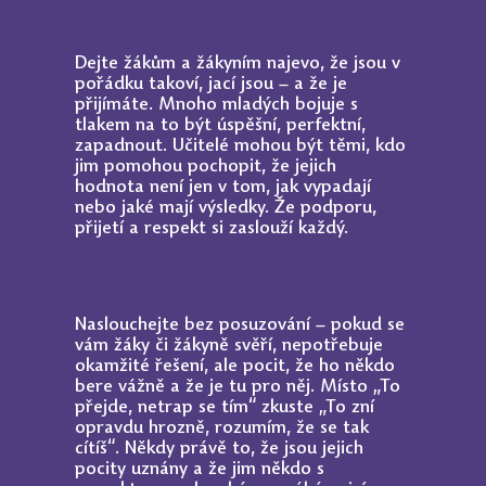
Dejte žákům a žákyním najevo, že jsou v
pořádku takoví, jací jsou – a že je
přijímáte. Mnoho mladých bojuje s
tlakem na to být úspěšní, perfektní,
zapadnout. Učitelé mohou být těmi, kdo
jim pomohou pochopit, že jejich
hodnota není jen v tom, jak vypadají
nebo jaké mají výsledky. Že podporu,
přijetí a respekt si zaslouží každý.
Naslouchejte bez posuzování – pokud se
vám žáky či žákyně svěří, nepotřebuje
okamžité řešení, ale pocit, že ho někdo
bere vážně a že je tu pro něj. Místo „To
přejde, netrap se tím“ zkuste „To zní
opravdu hrozně, rozumím, že se tak
cítíš“. Někdy právě to, že jsou jejich
pocity uznány a že jim někdo s