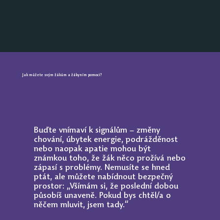
Jak můžete svým žákům a žákyním pomoci?
Buďte vnímaví k signálům – změny
chování, úbytek energie, podrážděnost
nebo naopak apatie mohou být
známkou toho, že žák něco prožívá nebo
zápasí s problémy. Nemusíte se hned
ptát, ale můžete nabídnout bezpečný
prostor: „Všímám si, že poslední dobou
působíš unaveně. Pokud bys chtěl/a o
něčem mluvit, jsem tady.“