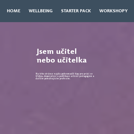
HOME
WELLBEING
STARTER PACK
WORKSHOPY
Jsem učitel
nebo učitelka
Na této stránce najdu pohromadě tipy pro práci se
třídou, doporučení a publikace určené pedagogům a
dalším pomáhajícím profesím.