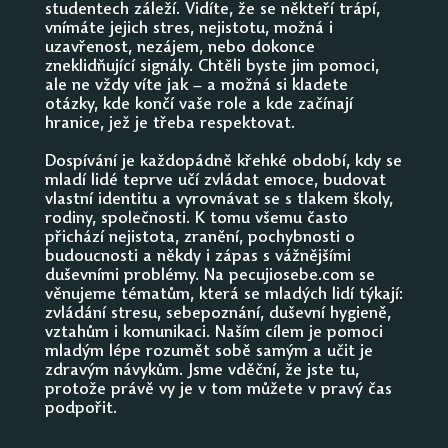
studentech záleží. Vidíte, že se někteří trápí,
vnímáte jejich stres, nejistotu, možná i
uzavřenost, nezájem, nebo dokonce
zneklidňující signály. Chtěli byste jim pomoci,
ale ne vždy víte jak – a možná si kladete
otázky, kde končí vaše role a kde začínají
hranice, jež je třeba respektovat.
Dospívání je každopádně křehké období, kdy se
mladí lidé teprve učí zvládat emoce, budovat
vlastní identitu a vyrovnávat se s tlakem školy,
rodiny, společnosti. K tomu všemu často
přichází nejistota, zranění, pochybnosti o
budoucnosti a někdy i zápas s vážnějšími
duševními problémy. Na pecujiosebe.com se
věnujeme tématům, která se mladých lidí týkají:
zvládání stresu, sebepoznání, duševní hygieně,
vztahům i komunikaci. Naším cílem je pomoci
mladým lépe rozumět sobě samým a učit je
zdravým návykům. Jsme vděční, že jste tu,
protože právě vy je v tom můžete v pravý čas
podpořit.